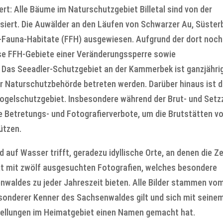
: Alle Bäume im Naturschutzgebiet Billetal sind von der
isiert. Die Auwälder an den Läufen von Schwarzer Au, Süster
-Fauna-Habitate (FFH) ausgewiesen. Aufgrund der dort noch
ese FFH-Gebiete einer Veränderungssperre sowie
 Das Seeadler-Schutzgebiet an der Kammerbek ist ganzjähri
r Naturschutzbehörde betreten werden. Darüber hinaus ist d
gelschutzgebiet. Insbesondere während der Brut- und Setz
te Betretungs- und Fotografierverbote, um die Brutstätten v
ützen.
 auf Wasser trifft, geradezu idyllische Orte, an denen die Ze
eigt mit zwölf ausgesuchten Fotografien, welches besondere
nwaldes zu jeder Jahreszeit bieten. Alle Bilder stammen vo
sonderer Kenner des Sachsenwaldes gilt und sich mit seine
ellungen im Heimatgebiet einen Namen gemacht hat.