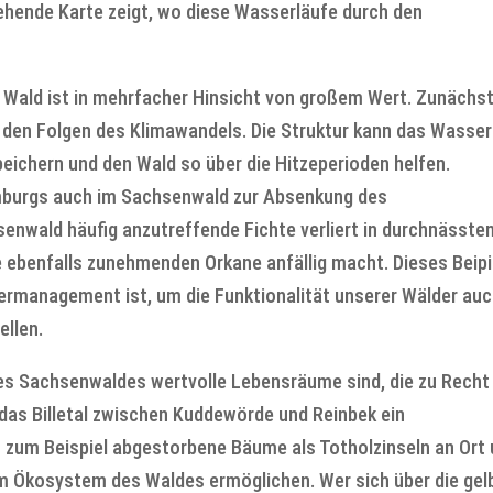
ehende Karte zeigt, wo diese Wasserläufe durch den
ald ist in mehrfacher Hinsicht von großem Wert. Zunächs
den Folgen des Klimawandels. Die Struktur kann das Wasser
ichern und den Wald so über die Hitzeperioden helfen.
mburgs auch im Sachsenwald zur Absenkung des
enwald häufig anzutreffende Fichte verliert in durchnässte
ie ebenfalls zunehmenden Orkane anfällig macht. Dieses Beipi
sermanagement ist, um die Funktionalität unserer Wälder au
ellen.
des Sachsenwaldes wertvolle Lebensräume sind, die zu Recht
 das Billetal zwischen Kuddewörde und Reinbek ein
 zum Beispiel abgestorbene Bäume als Totholzinseln an Ort
 im Ökosystem des Waldes ermöglichen. Wer sich über die gel