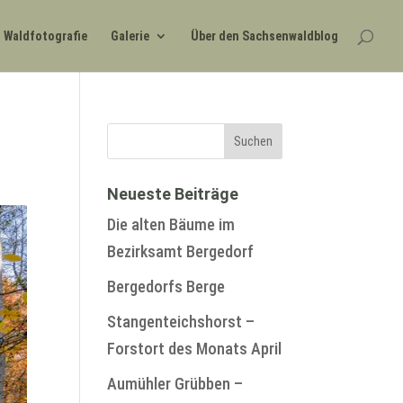
Waldfotografie
Galerie
Über den Sachsenwaldblog
Neueste Beiträge
Die alten Bäume im
Bezirksamt Bergedorf
Bergedorfs Berge
Stangenteichshorst –
Forstort des Monats April
Aumühler Grübben –