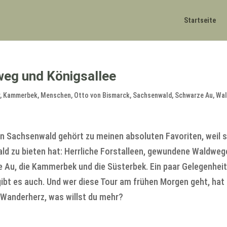
Startseite
eg und Königsallee
r
,
Kammerbek
,
Menschen
,
Otto von Bismarck
,
Sachsenwald
,
Schwarze Au
,
Wa
n Sachsenwald gehört zu meinen absoluten Favoriten, weil s
ald zu bieten hat: Herrliche Forstalleen, gewundene Waldweg
 Au, die Kammerbek und die Süsterbek. Ein paar Gelegenhei
ibt es auch. Und wer diese Tour am frühen Morgen geht, hat
Wanderherz, was willst du mehr?