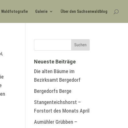
Waldfotografie
Galerie
Über den Sachsenwaldblog
ld
,
Neueste Beiträge
Die alten Bäume im
ie
Bezirksamt Bergedorf
e
Bergedorfs Berge
ten
Stangenteichshorst –
Forstort des Monats April
Aumühler Grübben –