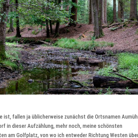
ist, fallen ja üblicherweise zunächst die Ortsnamen Aumüh
orf in dieser Aufzählung, mehr noch, meine schönsten
en am Golfplatz, von wo ich entweder Richtung Westen über