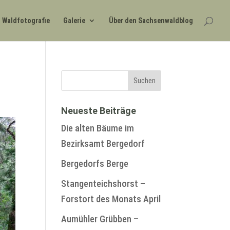
Waldfotografie
Galerie
Über den Sachsenwaldblog
Neueste Beiträge
Die alten Bäume im
Bezirksamt Bergedorf
Bergedorfs Berge
Stangenteichshorst –
Forstort des Monats April
Aumühler Grübben –