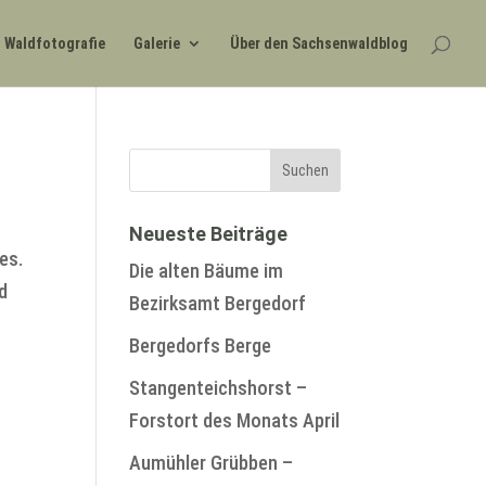
Waldfotografie
Galerie
Über den Sachsenwaldblog
Neueste Beiträge
es.
Die alten Bäume im
d
Bezirksamt Bergedorf
Bergedorfs Berge
Stangenteichshorst –
Forstort des Monats April
Aumühler Grübben –