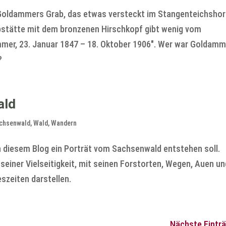
n Goldammers Grab, das etwas versteckt im Stangenteichshor
Grabstätte mit dem bronzenen Hirschkopf gibt wenig vom
mmer, 23. Januar 1847 – 18. Oktober 1906″. Wer war Goldamm
?
ald
chsenwald
,
Wald
,
Wandern
 in diesem Blog ein Porträt vom Sachsenwald entstehen soll.
 seiner Vielseitigkeit, mit seinen Forstorten, Wegen, Auen u
szeiten darstellen.
Nächste Einträ