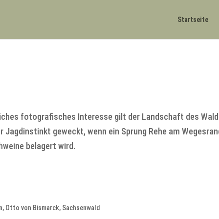
Startseite
tliches fotografisches Interesse gilt der Landschaft des Wald
her Jagdinstinkt geweckt, wenn ein Sprung Rehe am Wegesran
hweine belagert wird.
n
,
Otto von Bismarck
,
Sachsenwald